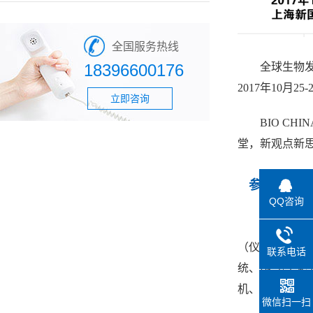
全国服务热线
18396600176
全球生物发
2017年10
立即咨询
BIO C
堂，新观点新思
参展范围
QQ咨询
生物发酵
（仪器）、细
联系电话
统、尾气/生
机、空压机、
微信扫一扫