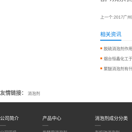
上一个:
2017广
相关资讯
脱硫消泡剂作
聚醚消泡剂有
友情链接：
消泡剂
公司简介
产品中心
消泡剂成分分类