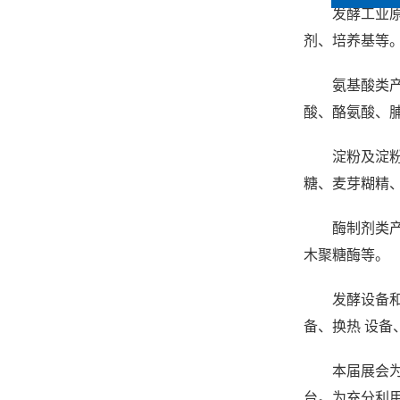
发酵工业
剂
、培养基等
氨基酸类
酸、酪氨酸、
淀粉及淀
糖、麦芽糊精
酶制剂类
木聚糖酶等。
发酵设备
备、换热 设
本届展会
台。为充分利