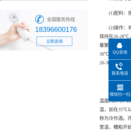
(1)配料：
全国服务热线
(2)操作
18396600176
保持在26-2
立即咨询
量繁殖，酒精发
QQ咨询
30℃。自落
20-30天，
联系电话
2.糖化和
米饭，麦曲
微信扫一扫
温度为23-2
温，如在35℃
称为冷作酒。开
室温，糟粕开