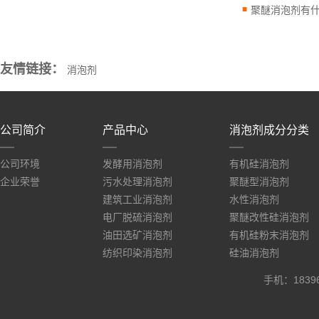
聚醚消泡剂有
友情链接：
消泡剂
公司简介
产品中心
消泡剂成分分类
公司环境
发酵用消泡剂
有机硅消泡剂
企业荣誉
污水处理消泡剂
聚醚型消泡剂
建筑工业消泡剂
水性消泡剂
电厂脱硫消泡剂
聚醚改性硅消泡剂
油田选矿消泡剂
有机硅粉末消泡剂
纺织印染消泡剂
硅油消泡剂
手机：183966