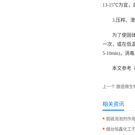
13-15℃为宜，
3.压榨、
为了使固
一次，或在低温
5-10min)
本文参考
上一个:
酿造微生
相关资讯
脱硫消泡剂作